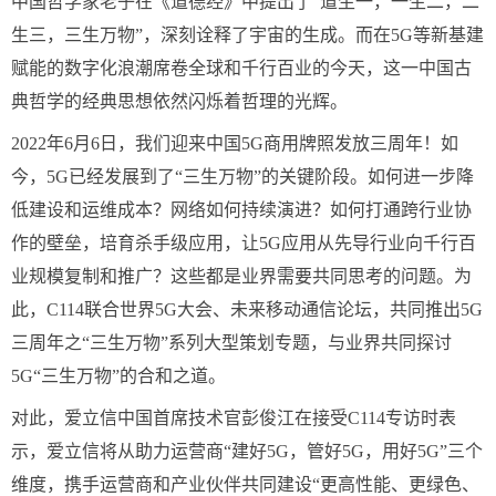
中国哲学家老子在《道德经》中提出了“道生一，一生二，二
生三，三生万物”，深刻诠释了宇宙的生成。而在5G等新基建
赋能的数字化浪潮席卷全球和千行百业的今天，这一中国古
典哲学的经典思想依然闪烁着哲理的光辉。
2022年6月6日，我们迎来中国5G商用牌照发放三周年！如
今，5G已经发展到了“三生万物”的关键阶段。如何进一步降
低建设和运维成本？网络如何持续演进？如何打通跨行业协
作的壁垒，培育杀手级应用，让5G应用从先导行业向千行百
业规模复制和推广？这些都是业界需要共同思考的问题。为
此，C114联合世界5G大会、未来移动通信论坛，共同推出5G
三周年之“三生万物”系列大型策划专题，与业界共同探讨
5G“三生万物”的合和之道。
对此，爱立信中国首席技术官彭俊江在接受C114专访时表
示，爱立信将从助力运营商“建好5G，管好5G，用好5G”三个
维度，携手运营商和产业伙伴共同建设“更高性能、更绿色、