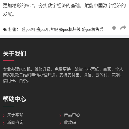
更加精彩的5G”，夯实数字经济的基础，赋能中国数字经济的
发展。
标签：
盛pos机
盛pos机客服
盛pos机热线
盛pos机售后
关于我们
专业办理POS机、维修升级、免费更换，流量卡小票纸，商家、个人
商家收款二维码申请办理开通，支持支付宝、微信、云闪付、花呗、
信用卡、白条。
帮助中心
关于本站
产品中心
新闻咨询
收款码