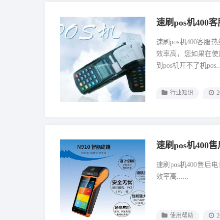
速刷pos机40
速刷pos机400客
效率高，您如果在使
到pos机开不了机pos..
行业知识
2
速刷pos机40
速刷pos机400售
效率高......
使用帮助
2