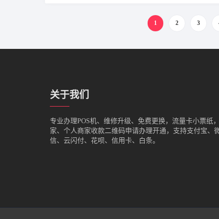
1
2
3
关于我们
专业办理POS机、维修升级、免费更换，流量卡小票纸
家、个人商家收款二维码申请办理开通，支持支付宝、
信、云闪付、花呗、信用卡、白条。