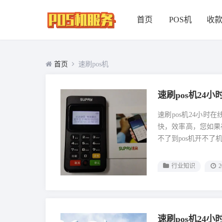
首页
POS机
收
首页
速刷pos机
速刷pos机24
速刷pos机24小时
快，效率高，您如果
不了到pos机开不了机po
行业知识
2
速刷pos机24