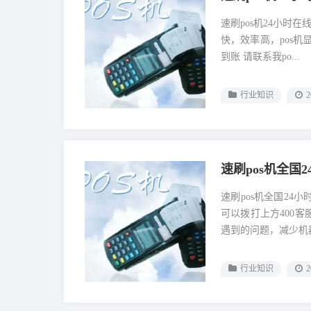
速刷pos机24小时
快，效率高，pos机
到账 请联系我po...
行业知识
2
速刷pos机全国
速刷pos机全国2
可以拨打上方400
遇到的问题，减少机器
行业知识
2