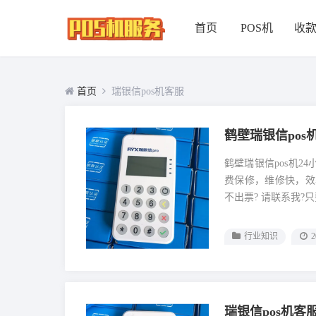
首页
POS机
收
首页
瑞银信pos机客服
鹤壁瑞银信pos
鹤壁瑞银信pos机2
费保修，维修快，效
不出票? 请联系我?只要
行业知识
2
瑞银信pos机客