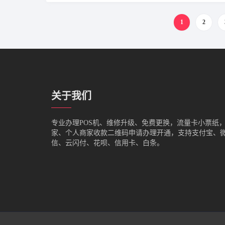
1
2
关于我们
专业办理POS机、维修升级、免费更换，流量卡小票纸
家、个人商家收款二维码申请办理开通，支持支付宝、
信、云闪付、花呗、信用卡、白条。